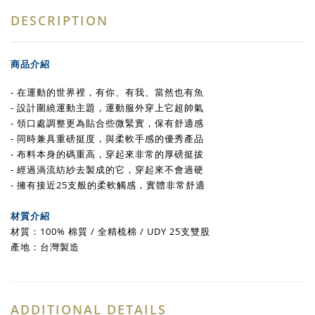
DESCRIPTION
商品介紹
-
在運動的世界裡，有你、有我、當然也有魚
- 設計圍繞運動主題，運動服外穿上它超帥氣
- 領口處調整更為貼合些微緊實，保有舒適感
- 同時兼具重磅挺度，與柔軟手感的優秀產品
- 布料本身的碼重高，穿起來非常的厚磅挺拔
- 經過渦流紡紗去製成的它，穿起來不會過硬
- 擁有接近25支般的柔軟觸感，實體非常舒適
材質介紹
材質：
100% 棉質 / 全精梳棉 / UDY 25支雙股
產地：台灣製造
ADDITIONAL DETAILS