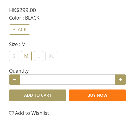
HK$299.00
Color
: BLACK
BLACK
Size
: M
S
M
L
XL
Quantity
ADD TO CART
BUY NOW
Add to Wishlist