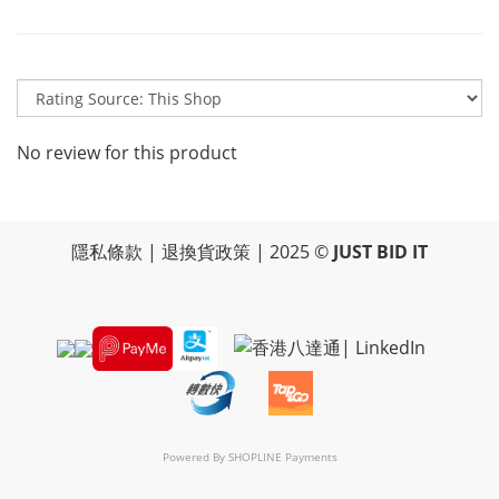
No review for this product
隱私條款
|
退換貨政策
| 2025 ©
JUST BID IT
Powered By
SHOPLINE Payments