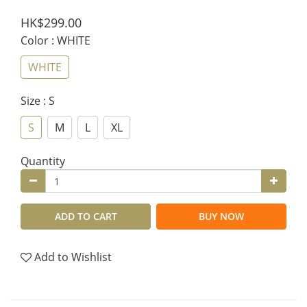
HK$299.00
Color
: WHITE
WHITE
Size
: S
S
M
L
XL
Quantity
ADD TO CART
BUY NOW
Add to Wishlist