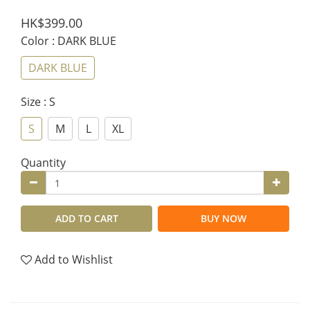
HK$399.00
Color
: DARK BLUE
DARK BLUE
Size
: S
S
M
L
XL
Quantity
ADD TO CART
BUY NOW
Add to Wishlist