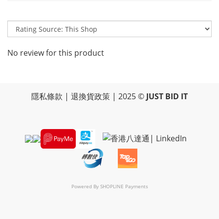
No review for this product
隱私條款
|
退換貨政策
| 2025 ©
JUST BID IT
Powered By
SHOPLINE Payments