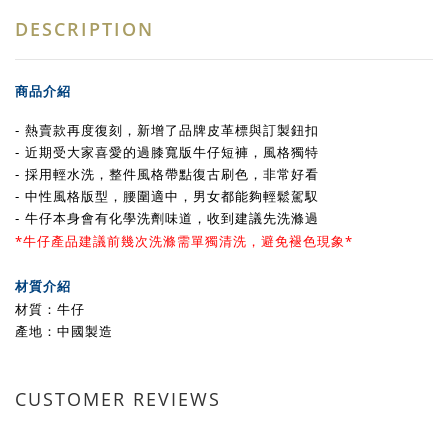
DESCRIPTION
商品介紹
-
熱賣款
再度復刻，新增了品牌皮革標與訂製鈕扣
- 近期受大家喜愛的過膝寬版牛仔短褲
，風格獨特
- 採用輕水洗
，整件風格帶點復古刷色
，非常好看
- 中性風格版
型
，
腰圍適中，男女都能夠輕鬆駕馭
- 牛仔本身會有化學洗劑味道
，收到建議先洗滌過
*牛仔產品建議前幾次洗滌需單獨清洗，避免褪色現象*
材質介紹
材質：牛仔
產地：中國製造
CUSTOMER REVIEWS