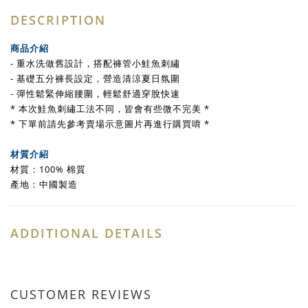
DESCRIPTION
商品介紹
- 重水洗做舊設計，搭配褲管小鮭魚刺繡
- 基礎五分褲長設定，營造清涼夏日氛圍
- 彈性鬆緊伸縮腰圍，輕鬆舒適穿脫快速
* 本次鮭魚刺繡工法不同，皆會有些微不完美 *
* 下單前請先參考賣場示意圖片再進行購買唷 *
材質介紹
材質：100% 棉質
產地：中國製造
ADDITIONAL DETAILS
CUSTOMER REVIEWS