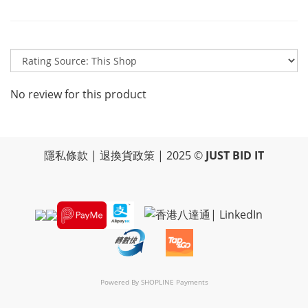
No review for this product
隱私條款
|
退換貨政策
| 2025 ©
JUST BID IT
Powered By
SHOPLINE Payments