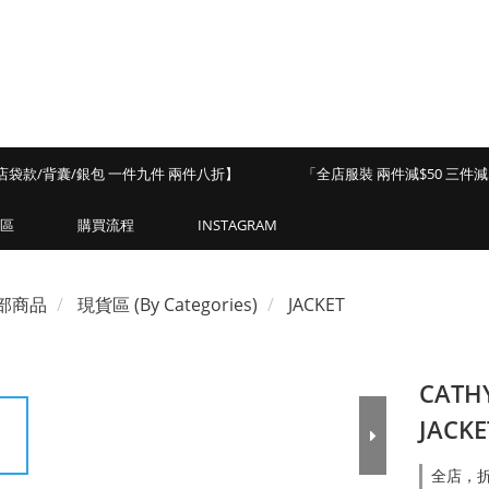
店袋款/背囊/銀包 一件九件 兩件八折】
「全店服裝 兩件減$50 三件減$
區
購買流程
INSTAGRAM
部商品
現貨區 (By Categories)
JACKET
CATHY
JACKE
全店，折