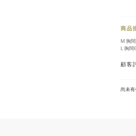
商品
M 胸闊
L 胸闊
顧客
尚未有