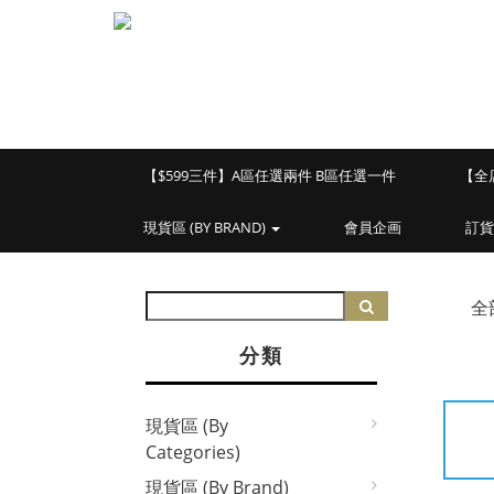
【$599三件】A區任選兩件 B區任選一件
【全
現貨區 (BY BRAND)
會員企画
訂貨
全
分類
現貨區 (By
Categories)
現貨區 (By Brand)