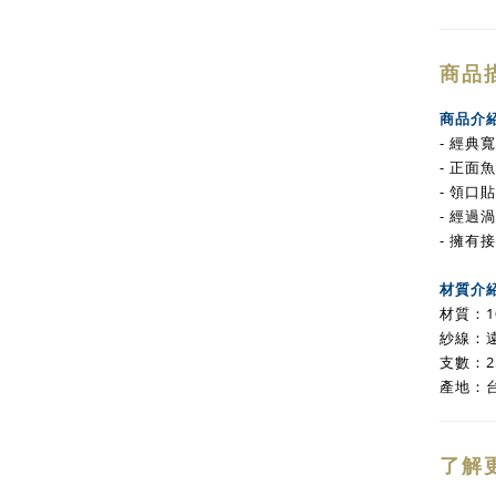
商品
商品介
- 經
- 正面
- 領口
- 經
- 擁有
材質介
材質：1
紗線：遠
支數：2
產地：
了解