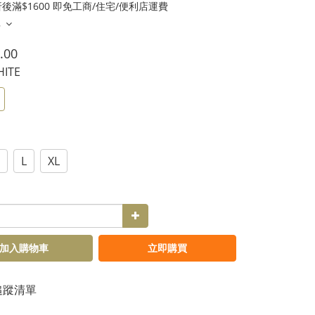
後滿$1600 即免工商/住宅/便利店運費
多
.00
HITE
L
XL
加入購物車
立即購買
追蹤清單