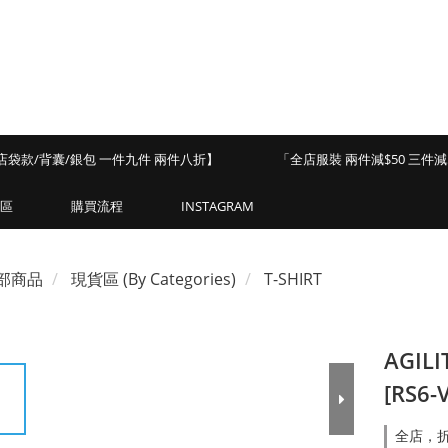
店袋款/背囊/銀包 一件九件 兩件八折】
「全店服裝 兩件減$50 三件減$
區
購買流程
INSTAGRAM
部商品
現貨區 (By Categories)
T-SHIRT
AGILI
[RS6-
全店，折