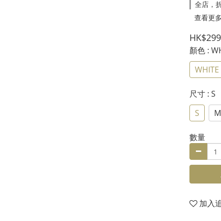
全店，折
查看更
HK$299
顏色
: W
WHITE
尺寸
: S
S
M
數量
加入