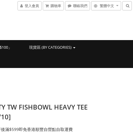
登入會員
購物車
聯絡我們
繁體中文
100」
現貨區 (BY CATEGORIES)
TY TW FISHBOWL HEAVY TEE
V10]
後滿$599即免香港順豐自營點自取運費