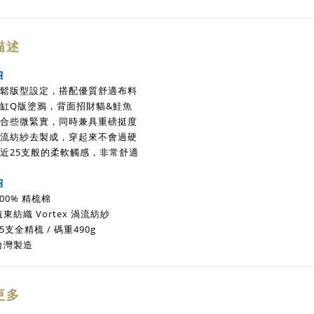
描述
紹
典寬鬆版型設定，搭配優質舒適布料
魚缸Q版塗鴉，背面招財貓&鮭魚
貼合些微緊實，
同時兼具重磅挺度
過渦流紡紗去製成，穿起來不會過硬
接近25支般的柔軟觸感，非常舒適
紹
00% 精梳棉
東紡織 Vortex 渦流紡紗
5支全精梳 / 碼重490g
台灣製造
更多