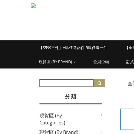
【$599三件】A區任選兩件 B區任選一件
【全
現貨區 (BY BRAND)
會員企画
訂貨
全
分類
現貨區 (By
Categories)
現貨區 (By Brand)