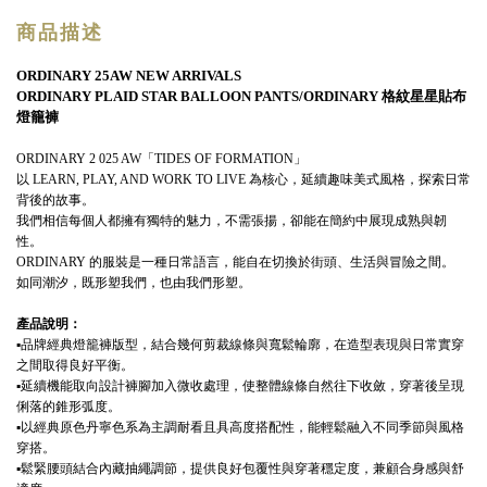
商品描述
ORDINARY 25AW NEW ARRIVALS
ORDINARY PLAID STAR BALLOON PANTS/ORDINARY 格紋星星貼布
燈籠褲
ORDINARY 2 025 AW「TIDES OF FORMATION」
以 LEARN, PLAY, AND WORK TO LIVE 為核心，延續趣味美式風格，探索日常
背後的故事。
我們相信每個人都擁有獨特的魅力，不需張揚，卻能在簡約中展現成熟與韌
性。
ORDINARY 的服裝是一種日常語言，能自在切換於街頭、生活與冒險之間。
如同潮汐，既形塑我們，也由我們形塑。
產品說明：
▪品牌經典燈籠褲版型，結合幾何剪裁線條與寬鬆輪廓，在造型表現與日常實穿
之間取得良好平衡。
▪延續機能取向設計褲腳加入微收處理，使整體線條自然往下收斂，穿著後呈現
俐落的錐形弧度。
▪以經典原色丹寧色系為主調耐看且具高度搭配性，能輕鬆融入不同季節與風格
穿搭。
▪鬆緊腰頭結合內藏抽繩調節，提供良好包覆性與穿著穩定度，兼顧合身感與舒