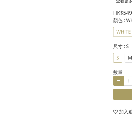
查看更
HK$549
顏色
: W
WHITE
尺寸
: S
S
M
數量
加入