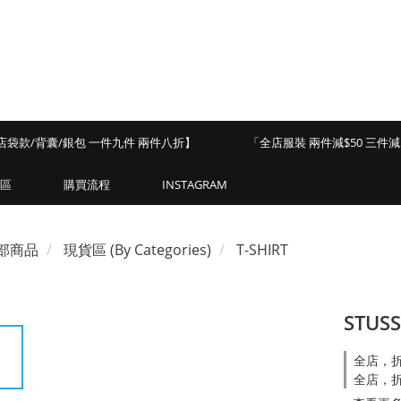
店袋款/背囊/銀包 一件九件 兩件八折】
「全店服裝 兩件減$50 三件減$
區
購買流程
INSTAGRAM
部商品
現貨區 (By Categories)
T-SHIRT
STUSS
全店，折
全店，折