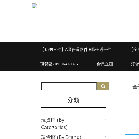
【$599三件】A區任選兩件 B區任選一件
【全
現貨區 (BY BRAND)
會員企画
訂貨
全
分類
現貨區 (By
Categories)
現貨區 (By Brand)