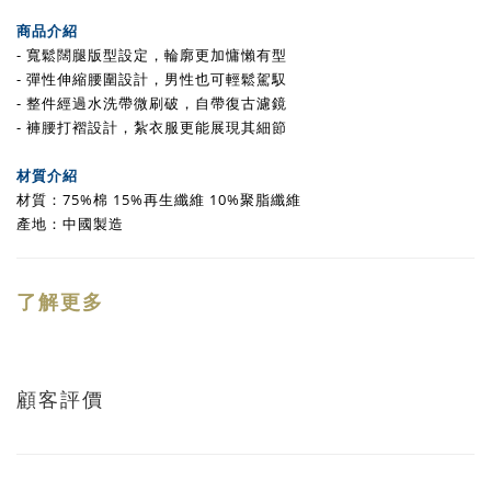
商品介紹
- 寬鬆闊腿版型設定，輪廓更加慵懶有型
- 彈性伸縮腰圍設計，男性也可輕鬆駕馭
- 整件經過水洗帶微刷破，自帶復古濾鏡
- 褲腰打褶設計，紮衣服更能展現其細節
材質介紹
材質：75%棉 15%再生纖維 10%聚脂纖維
產地：中國製造
了解更多
顧客評價