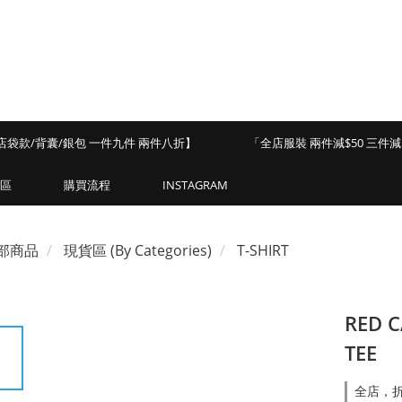
店袋款/背囊/銀包 一件九件 兩件八折】
「全店服裝 兩件減$50 三件減$
區
購買流程
INSTAGRAM
部商品
現貨區 (By Categories)
T-SHIRT
RED C
TEE
全店，折