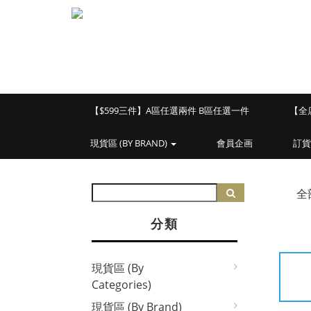
【$599三件】A區任選兩件 B區任選一件
【全
現貨區 (BY BRAND)
會員企画
訂貨
全
分類
現貨區 (By
Categories)
現貨區 (By Brand)